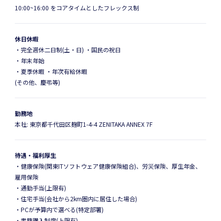
10:00~16:00 をコアタイムとしたフレックス制
休日休暇
・完全週休二日制(土・日) ・国民の祝日
・年末年始
・夏季休暇 ・年次有給休暇
(その他、慶弔等)
勤務地
本社: 東京都千代田区麹町1-4-4 ZENITAKA ANNEX 7F
待遇・福利厚生
・健康保険(関東ITソフトウェア健康保険組合)、労災保険、厚生年金、
雇用保険
・通勤手当(上限有)
・住宅手当(会社から2km圏内に居住した場合)
・PCが予算内で選べる(特定部署)
・書籍購入制度(上限有)